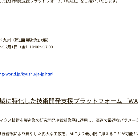
た技術開発支援プラットフォーム『WALL』をご紹介いたします。
九州（第1回 製造業DX展）
2月1日（金）10:00～17:00
g-world.jp/kyushu/ja-jp.html
域に特化した技術開発支援プラットフォーム『WA
マティクス技術を製造業の研究開発や設計業務に適用し、高速で最適なパラメー
試行錯誤により費やした膨大な工数を、AIにより最小限に抑えることが可能と