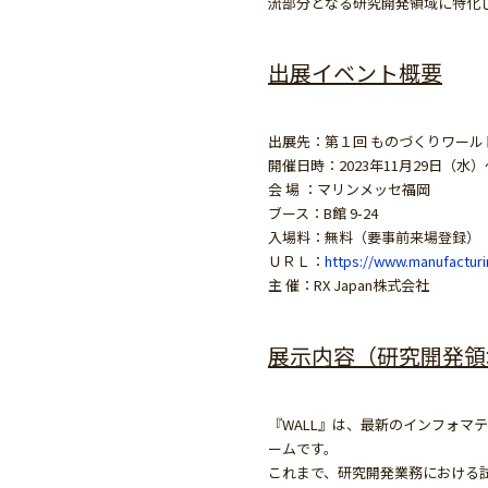
流部分となる研究開発領域に特化し
出展イベント概要
出展先：第１回 ものづくりワールド
開催日時：2023年11月29日（水）～1
会 場 ：マリンメッセ福岡
ブース：B館 9-24
入場料：無料（要事前来場登録）
ＵＲＬ：
https://www.manufacturin
主 催：RX Japan株式会社
展示内容（研究開発領
『WALL』は、最新のインフォ
ームです。

これまで、研究開発業務における