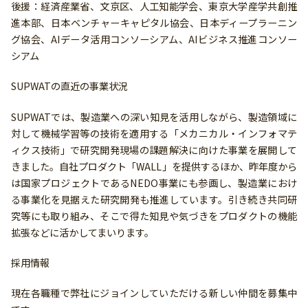
後援：経済産業省、文京区、人工知能学会、東京大学産学共創推
進本部、日本ベンチャーキャピタル協会、日本ディープラーニン
グ協会、AIデータ活用コンソーシアム、AIビジネス推進コンソー
シアム
SUPWATの直近の事業状況
SUPWATでは、製造業への深い知見を活用しながら、製造領域に
対して機械学習等の技術を適用する「メカニカル・インフォマテ
ィクス技術」で研究開発現場の課題解決に向けた事業を展開して
きました。自社プロダクト「WALL」を提供するほか、昨年度から
は国家プロジェクトであるNEDO事業にも参画し、製造業におけ
る事業化を見据えた研究開発も推進しています。引き続き共同研
究等にも取り組み、そこで得た知見や気づきをプロダクトの機能
拡張などに活かしてまいります。
採用情報
現在各職種で弊社にジョインしていただける新しい仲間を募集中