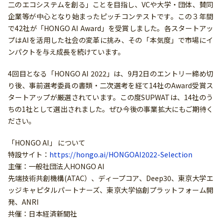
⼆のエコシステムを創る」ことを⽬指し、VCや⼤学・団体、賛同
企業等が中⼼となり始まったピッチコンテストです。この３年間
で42社が「HONGO AI Award」を受賞しました。各スタートアッ
プはAIを活⽤した社会の変⾰に挑み、その「本気度」で市場にイ
ンパクトを与え成長を続けています。
4回⽬となる「HONGO AI 2022」は、9月2日のエントリー締め切
り後、事前選考委員の書類・二次選考を経て14社のAward受賞ス
タートアップが厳選されています。この度SUPWATは、14社のう
ちの1社として選出されました。ぜひ今後の事業拡大にもご期待く
ださい。
「HONGO AI」 について
特設サイト：
https://hongo.ai/HONGOAI2022-Selection
主催：⼀般社団法⼈HONGO AI
先端技術共創機構(ATAC）、ディープコア、Deep30、東京⼤学エ
ッジキャピタルパートナーズ、東京⼤学協創プラットフォーム開
発、ANRI
共催：⽇本経済新聞社